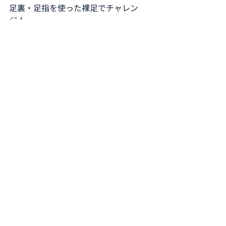
足裏・足指を使った裸足でチャレン
ジ！
足裏・足指を使って、ホールを狙って
お手玉を投げ入れるゲームです。
●随時受付
（ご参加人数が多い場合には、順番に
お待ち頂く可能性がございます。）
NPO法人BMKGスポーツプロダクショ
ン
⑩コーンホール
ASOBO！sai といえば
コーンホール