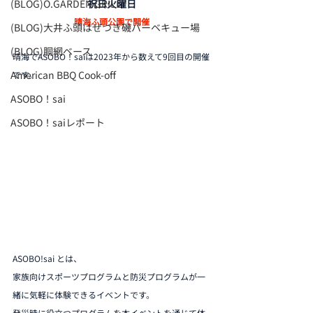
(BLOG)O.GARDEN GRILL
祝日火曜日
晴海ふ頭公園で開催
(BLOG)大井ふ頭はぜつき磯バーベキュー場
(BLOG)胴網ベース
晴海でASOBO！saiは2023年から数えて9回目の開催
American BBQ Cook-off
です。
ASOBO！sai
ASOBO！saiレポート
ASOBO!sai とは、
家族向けスポーツプログラムと防災プログラムが一
緒に気軽に体験できるイベントです。
発災時に役立つプログラムを本イベントを通じて体