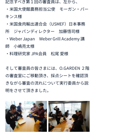
記念すべき第１回の審査員は、左から、
・米国大使館農務担当公使　モーガン・パー
キンス様
・米国食肉輸出連合会（USMEF）日本事務
所　ジャパンディレクター　加藤悟司様
・Weber Japan　Weber Grill Academy 講
師　小嶋亮太様
・料理研究家 JPA会員　松尾 愛様
そして審査員の皆さまには、O.GARDEN ２階
の審査室にご移動頂き、採点シートを確認頂
きながら審査の流れについて実行委員から説
明をさせて頂きました。