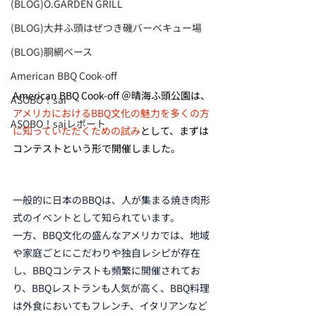
(BLOG)O.GARDEN GRILL
(BLOG)大井ふ頭はぜつき磯バーベキュー場
(BLOG)胴網ベース
American BBQ Cook-off
American BBQ Cook-off ＠晴海ふ頭公園は、
ASOBO！sai
アメリカにおけるBBQ文化の魅力を多くの方
ASOBO！saiレポート
に知っていただくための試み
として、まずは
コンテストという形で開催しました。
一般的に日本のBBQは、人が集まる焼き肉形
式のイベントとして知られています。
一方、BBQ文化の盛んなアメリカでは、地域
や家庭ごとにこだわりや独自レシピが存在
し、BBQコンテストも頻繁に開催されてお
り、BBQレストランも人気が高く、BBQ料理
は外食においてもフレンチ、イタリアンなど