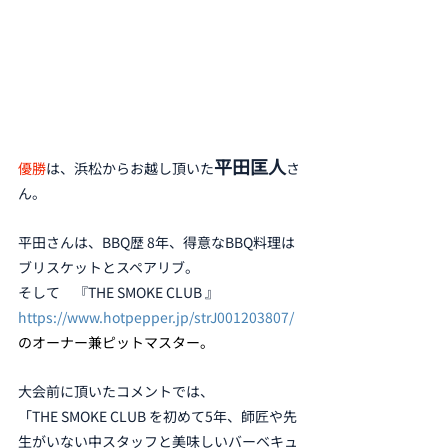
平田匡人
優勝
は、浜松からお越し頂いた
さ
ん。
平田さんは、BBQ歴 8年、得意なBBQ料理は
ブリスケットとスペアリブ。
そして　『THE SMOKE CLUB 』　
https://www.hotpepper.jp/strJ001203807/  
のオーナー兼ピットマスター。
大会前に頂いたコメントでは、
「THE SMOKE CLUB を初めて5年、師匠や先
生がいない中スタッフと美味しいバーベキュ