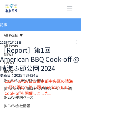
記事
All Posts
2025年2月11日
All Posts
［Report］第1回
NEWS
American BBQ Cook-off @
EVENT
晴海ふ頭公園 2024
BLOG
更新日：
2025年3月24日
(NEWS)O.GARDEN GRILL
2024年3月20日に東京都中央区の晴海
ふ頭公園にて第１回 American BBQ 
(NEWS)大井ふ頭はぜつき磯バーベキュー場
Cook-offを開催しました。
(NEWS)胴網ベース
(NEWS)会社情報