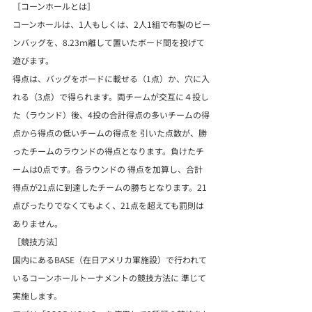
［コーンホールとは］
コーンホールは、1人もしくは、2人1組で布製のビー
ンバッグを、8.23ｍ離して置いたボード間を投げて
遊びます。
得点は、バッグをボードに載せる（1点）か、穴に入
れる（3点）で得られます。両チームが交互に４投し
た（ラウンド）後、4投の合計得点の多いチームの得
点から得点の低いチームの得点を 引いた点数が、勝
ったチームのラウンドの得点となります。負けたチ
ームは0点です。各ラウンドの 得点を加算し、合計
得点が21点に到達したチームの勝ちとなります。21
点ぴったりでなくてもよく、21点を超えても罰則は
ありません。
［競技方法］
国内にあるBASE（在日アメリカ軍施設）で行われて
いるコーンホールトーナメントの競技方法に 準じて
実施します。