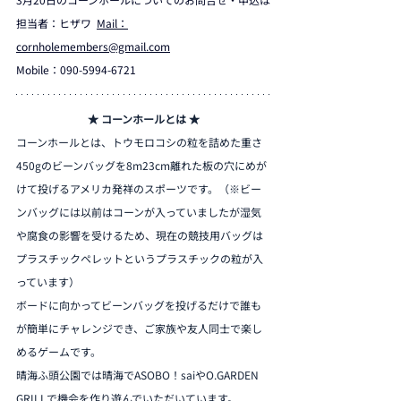
担当者：ヒザワ  
Mail：
cornholemembers@gmail.com
Mobile：090-5994-6721
★ コーンホールとは ★
コーンホールとは、トウモロコシの粒を詰めた重さ
450gのビーンバッグを8m23cm離れた板の穴にめが
けて投げるアメリカ発祥のスポーツです。（※ビー
ンバッグには以前はコーンが入っていましたが湿気
や腐食の影響を受けるため、現在の競技用バッグは
プラスチックペレットというプラスチックの粒が入
っています）
ボードに向かってビーンバッグを投げるだけで誰も
が簡単にチャレンジでき、ご家族や友人同士で楽し
めるゲームです。
晴海ふ頭公園では晴海でASOBO！saiやO.GARDEN 
GRILLで機会を作り遊んでいただいています。