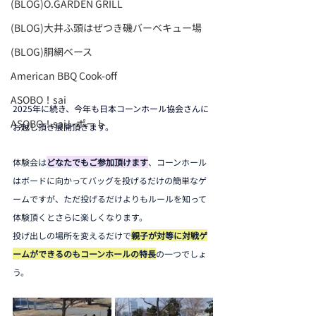
(BLOG)O.GARDEN GRILL
(BLOG)大井ふ頭はぜつき磯バーベキュー場
(BLOG)胴網ベース
American BBQ Cook-off
ASOBO！sai
2025年に続き、今年も日本コーンホール協会さんに
ASOBO！saiレポート
お越し頂き展開頂きます。
体験会は
どなたでもご参加頂けます
、コーンホール
はボードに向かってバッグを投げるだけの簡単なゲ
ームですが、ただ投げるだけよりもルールを知って
体験頂くとさらに楽しくなります。
投げ出しの場所を変えるだけで
親子が対等に対戦ゲ
ームができるのもコーンホールの特長
の一つでしょ
う。