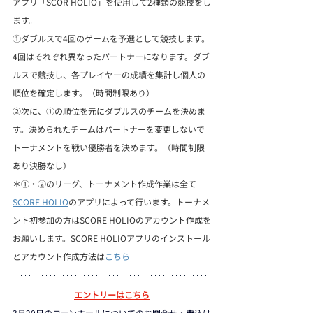
アプリ「SCOR HOLIO」を使用して2種類の競技をし
ます。
①ダブルスで4回のゲームを予選として競技します。
4回はそれぞれ異なったパートナーになります。ダブ
ルスで競技し、各プレイヤーの成績を集計し個人の
順位を確定します。（時間制限あり）
②次に、①の順位を元にダブルスのチームを決めま
す。決められたチームはパートナーを変更しないで
トーナメントを戦い優勝者を決めます。（時間制限
あり決勝なし）
＊①・②のリーグ、トーナメント作成作業は全て
SCORE HOLIO
のアプリによって行います。トーナメ
ント初参加の方はSCORE HOLIOのアカウント作成を
お願いします。SCORE HOLIOアプリのインストール
とアカウント作成方法は
こちら
エントリーはこちら
3月20日のコーンホールについてのお問合せ・申込は