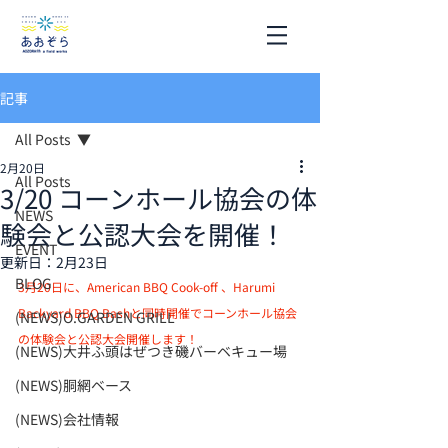
記事
All Posts
2月20日
All Posts
3/20 コーンホール協会の体
NEWS
験会と公認大会を開催！
EVENT
更新日：
2月23日
BLOG
3月20日に、American BBQ Cook-off 、Harumi 
Backyard BBQ Bashと同時開催でコーンホール協会
(NEWS)O.GARDEN GRILL
の体験会と公認大会開催します！
(NEWS)大井ふ頭はぜつき磯バーベキュー場
(NEWS)胴網ベース
(NEWS)会社情報