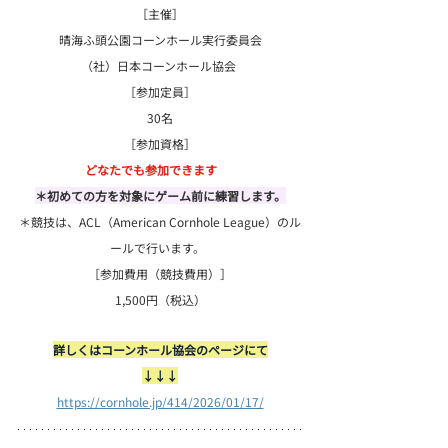
［主催］
晴海ふ頭公園コーンホール実行委員会
（社）日本コーンホール協会 
［参加定員］
30名
［参加資格］
どなたでも参加できます
＊初めての方を対象にゲーム前に練習します。
＊競技は、ACL（American Cornhole League）のル
ールで行います。  
［参加費用（競技費用）］
1,500円（税込）
詳しくはコーンホール協会のページにて
↓
↓↓
https://cornhole.jp/414/2026/01/17/