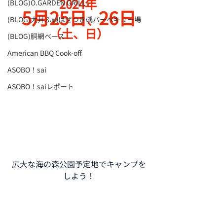
2024年 
(BLOG)O.GARDEN GRILL
5月25日
26日
、
(BLOG)大井ふ頭はぜつき磯バーベキュー場
（土、日）
(BLOG)胴網ベース
American BBQ Cook-off
ASOBO！sai
ASOBO！saiレポート
広大な海の森公園予定地でキャンプを
しよう！