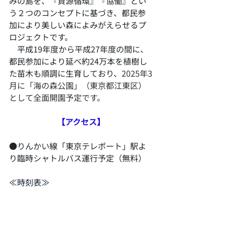
みの島を、『資源循環』『協働』とい
う２つのコンセプトに基づき、都民参
加により美しい森によみがえらせるプ
ロジェクトです。
　平成19年度から平成27年度の間に、
都民参加により延べ約24万本を植樹し
た苗木も順調に生育しており、
2025年3
月に「海の森公園」（東京都江東区）
として全面開園予定です。
【アクセス】
●りんかい線「東京テレポート」駅よ
り臨時シャトルバス運行予定（無料）
≪時刻表≫