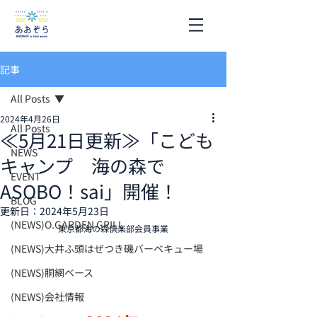
記事
All Posts
2024年4月26日
All Posts
≪5月21日更新≫「こども
NEWS
キャンプ 海の森で
EVENT
ASOBO！sai」開催！
BLOG
更新日：
2024年5月23日
(NEWS)O.GARDEN GRILL
東京都海の森倶楽部会員事業
(NEWS)大井ふ頭はぜつき磯バーベキュー場
(NEWS)胴網ベース
(NEWS)会社情報